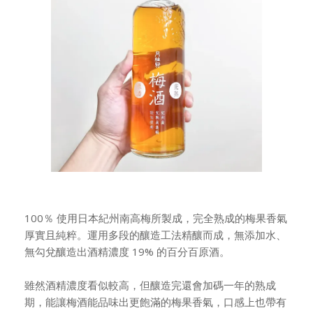
100％ 使用日本紀州南高梅所製成，完全熟成的梅果香氣
厚實且純粹。運用多段的釀造工法精釀而成，無添加水、
無勾兌釀造出酒精濃度 19% 的百分百原酒。
雖然酒精濃度看似較高，但釀造完還會加碼一年的熟成
期，能讓梅酒能品味出更飽滿的梅果香氣，口感上也帶有