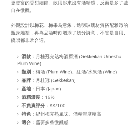
更豐富的香甜細節。飲用起來沒有酒精感，反而是多了些
自在微醺。
外觀設計以梅花、梅果為意象，透明玻璃材質搭配雅緻的
瓶身雕塑，再為品酒時刻增添了幾分詩意，不管是自用、
餽贈都非常合適。
酒款
：月桂冠完熟梅酒原酒 (Gekkeikan Umeshu
Plum Wine)
類別
：梅酒 (Plum Wine)、紅酒/水果酒 (Wine)
品牌
：月桂冠 (Gekkeikan)
產地
：日本 (Japan)
酒精濃度
：19%
不負責評分
：88/100
特色
：紀州梅完熟風味、酒精濃度較高
適合
：需要多些微醺感