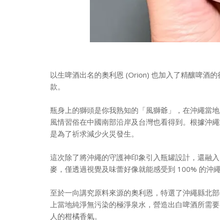
以生啤酒出名的奧利恩 (Orion) 也加入了精釀
款。
瓶身上的獅頭是你我熟知的「風獅爺」，在沖繩當地則
風情習俗在中國南部沿岸及台灣也看得到。根據沖繩當
是為了祈求減少火災發生。
這次除了將沖繩的守護神印象引入瓶罐設計，還融入
麥，僅透過視覺及味蕾好像就能感受到 100% 的沖
至於一向講究原料來源的奧利恩，特選了沖繩縣北部
上當地純淨無污染的極淨泉水，營造出白啤酒所需要
人的柑橘香氣。