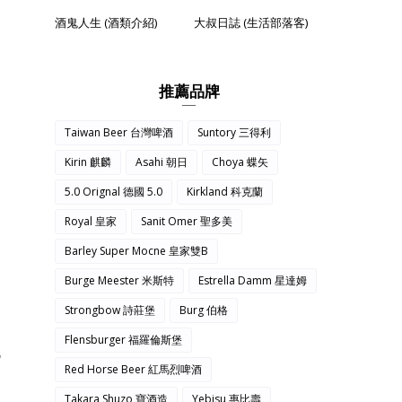
酒鬼人生 (酒類介紹)
大叔日誌 (生活部落客)
推薦品牌
Taiwan Beer 台灣啤酒
Suntory 三得利
Kirin 麒麟
Asahi 朝日
Choya 蝶矢
5.0 Orignal 德國 5.0
Kirkland 科克蘭
的
Royal 皇家
Sanit Omer 聖多美
Barley Super Mocne 皇家雙B
Burge Meester 米斯特
Estrella Damm 星達姆
Strongbow 詩莊堡
Burg 伯格
Flensburger 福羅倫斯堡
配
Red Horse Beer 紅馬烈啤酒
迷
Takara Shuzo 寶酒造
Yebisu 惠比壽