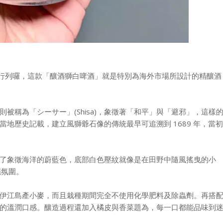
啤酒的行列囉，這款「釀酒獅白啤酒」就是特別為海外市場所設計的精釀酒
被稱為「シーサー」(Shisa)，象徵著「和平」與「避邪」，這樣
地歷史記載，建立風獅爺石像的傳統最早可追溯到 1689 年，當初
了象徵海洋的蔚藍色，底部白色壓紋就像是在田野中隨風搖曳的小
繩氛圍。
伊江島產小麥，而且栽種期間完全不使用化學肥料及除蟲劑。再搭
的溫潤口感。釀造過程還加入橘皮與香菜題為，每一口都能品味到