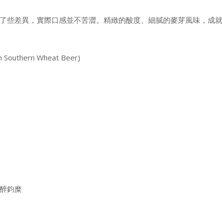
了些差異，實際口感並不苦澀。精緻的酸度、細膩的麥芽風味，成
uthern Wheat Beer)
#子醉鈞糜