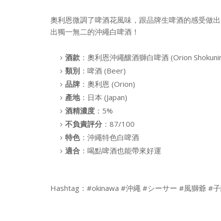
奧利恩微調了啤酒花風味，跟品牌生啤酒的感受做出
出獨一無二的沖繩白啤酒！
酒款
：奧利恩沖繩釀酒獅白啤酒 (Orion Shokunin So
類別
：啤酒 (Beer)
品牌
：奧利恩 (Orion)
產地
：日本 (Japan)
酒精濃度
：5%
不負責評分
：87/100
特色
：沖繩特色白啤酒
適合
：喝點啤酒也能帶來好運
Hashtag：#okinawa #沖繩 #シーサー #風獅爺 