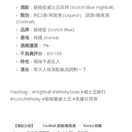
酒款
：蘇格藍威士忌高球 (Scotch Blue Highball)
類別
：利口酒/再製酒 (Liqueur)、調酒/雞尾酒
(Cocktail)
品牌
：蘇格藍 (Scotch Blue)
產地
：韓國 (Korea)
酒精濃度
：7%
不負責評分
：83/100
特色
：風味平易近人
適合
：幫大人味加點氣泡調劑一下
Hashtag：#Highball #WhiskySoda #威士忌蘇打
#ScotchWhisky #蘇格蘭威士忌 #美廉社尋寶
【酒款介紹】
Cocktail 調酒/雞尾酒
Korea 韓國