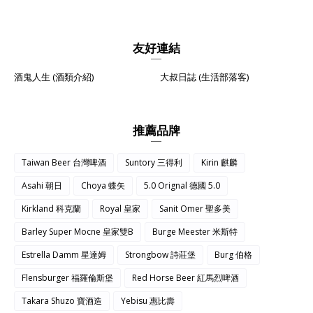
友好連結
酒鬼人生 (酒類介紹)
大叔日誌 (生活部落客)
推薦品牌
Taiwan Beer 台灣啤酒
Suntory 三得利
Kirin 麒麟
Asahi 朝日
Choya 蝶矢
5.0 Orignal 德國 5.0
Kirkland 科克蘭
Royal 皇家
Sanit Omer 聖多美
Barley Super Mocne 皇家雙B
Burge Meester 米斯特
Estrella Damm 星達姆
Strongbow 詩莊堡
Burg 伯格
Flensburger 福羅倫斯堡
Red Horse Beer 紅馬烈啤酒
Takara Shuzo 寶酒造
Yebisu 惠比壽