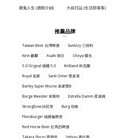
酒鬼人生 (酒類介紹)
大叔日誌 (生活部落客)
推薦品牌
Taiwan Beer 台灣啤酒
Suntory 三得利
花
Kirin 麒麟
Asahi 朝日
Choya 蝶矢
5.0 Orignal 德國 5.0
Kirkland 科克蘭
Royal 皇家
Sanit Omer 聖多美
Barley Super Mocne 皇家雙B
Burge Meester 米斯特
Estrella Damm 星達姆
Strongbow 詩莊堡
Burg 伯格
Flensburger 福羅倫斯堡
Red Horse Beer 紅馬烈啤酒
Takara Shuzo 寶酒造
Yebisu 惠比壽