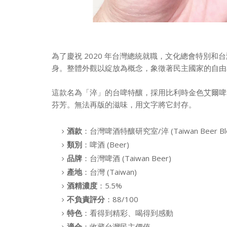
為了慶祝 2020 年台灣總統就職，文化總會特別
身。整體外觀以綻放為概念，象徵著民主國家的自由
這款名為「淬」的台啤特釀，採用比利時金色艾爾啤
芬芳。無法再版的滋味，用文字將它封存。
酒款
：台灣啤酒特釀研究室/淬 (Taiwan Beer Bl
類別
：啤酒 (Beer)
品牌
：台灣啤酒 (Taiwan Beer)
產地
：台灣 (Taiwan)
酒精濃度
：5.5%
不負責評分
：88/100
特色
：看得到精彩、喝得到感動
適合
：收藏台灣民主價值