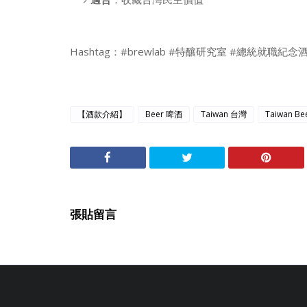
Hashtag：#brewlab #特釀研究室 #總統就職紀念
【酒款介紹】
Beer 啤酒
Taiwan 台灣
Taiwan B
張貼留言